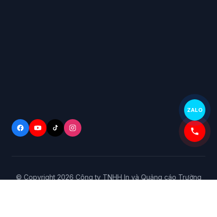
ZALO
© Copyright
2026
Công ty TNHH In và Quảng cáo Trường
Hồng