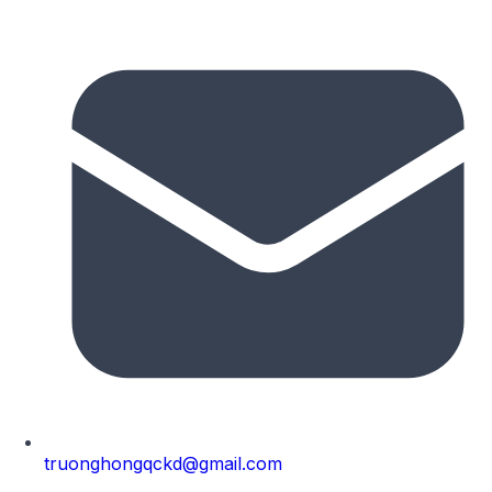
truonghongqckd@gmail.com