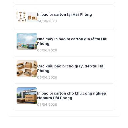
In bao bì carton tại Hải Phòng
24/06/2026
Nhà máy in bao bì carton giá rẻ tại Hải
Phòng
06/06/2026
Các kiểu bao bì cho giày, dép tại Hải
Phòng
06/06/2026
In bao bì carton cho khu công nghiệp
Nomura Hải Phòng
06/06/2026