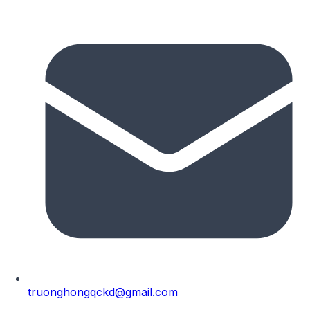
truonghongqckd@gmail.com